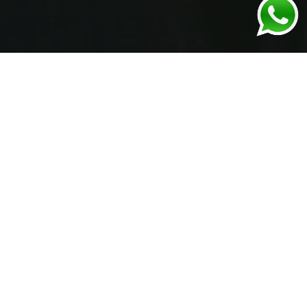
CNC
Fabricación de piezas,
letreros y páneles con Router
CNC
Madera, plásticos y mucho más.
Combina la tecnología con diseño y
creatividad para crear productos
espectaculares.